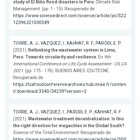
study of El Niño flood disasters in Peru
. Climate Risk
Management. (pp. 1 - 15). Recuperado de:
https://www.sciencedirect.com/science/article/pii/S22
12096321000589
TORRE, A. J.
;
VAZQUEZ, I.
;
KAHHAT, R. F.
;
PARODI, E. P.
(2021).
Rethinking the wastewater system in Lima,
Peru: Towards circularity and resilience
. En
9th
International Conference on Life Cycle Assessment - CILCA
2021
. (pp. 175 - 176). BUENOS AIRES. EDUTECNE.
Recuperado de:
https://lcafoodconferencearchives.hub.inrae.fr/conten
t/download/3540/34239?version=2
TORRE, A. J.
;
VAZQUEZ, I.
;
PARODI, E. P.
;
KAHHAT, R. F.
(2021).
Wastewater treatment decentralization: Is this
the right direction for megacities in the Global South?
.
Science of the Total Environment. Recuperado de:
https://www.sciencedirect.com/science/article/pii/S00