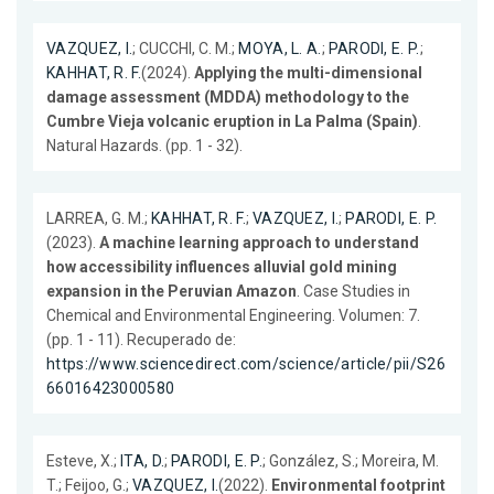
VAZQUEZ, I.
; CUCCHI, C. M.;
MOYA, L. A.
;
PARODI, E. P.
;
KAHHAT, R. F.
(2024).
Applying the multi-dimensional
damage assessment (MDDA) methodology to the
Cumbre Vieja volcanic eruption in La Palma (Spain)
.
Natural Hazards. (pp. 1 - 32).
LARREA, G. M.;
KAHHAT, R. F.
;
VAZQUEZ, I.
;
PARODI, E. P.
(2023).
A machine learning approach to understand
how accessibility influences alluvial gold mining
expansion in the Peruvian Amazon
. Case Studies in
Chemical and Environmental Engineering. Volumen: 7.
(pp. 1 - 11). Recuperado de:
https://www.sciencedirect.com/science/article/pii/S26
66016423000580
Esteve, X.;
ITA, D.
;
PARODI, E. P.
; González, S.; Moreira, M.
T.; Feijoo, G.;
VAZQUEZ, I.
(2022).
Environmental footprint