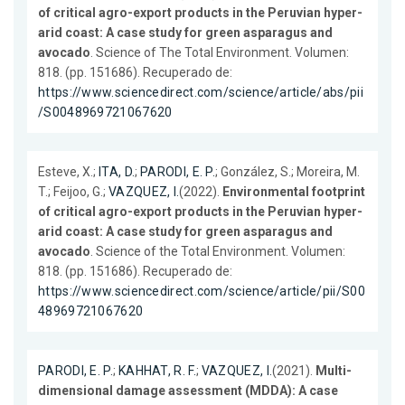
of critical agro-export products in the Peruvian hyper-
arid coast: A case study for green asparagus and
avocado
. Science of The Total Environment. Volumen:
818. (pp. 151686). Recuperado de:
https://www.sciencedirect.com/science/article/abs/pii
/S0048969721067620
Esteve, X.;
ITA, D.
;
PARODI, E. P.
; González, S.; Moreira, M.
T.; Feijoo, G.;
VAZQUEZ, I.
(2022).
Environmental footprint
of critical agro-export products in the Peruvian hyper-
arid coast: A case study for green asparagus and
avocado
. Science of the Total Environment. Volumen:
818. (pp. 151686). Recuperado de:
https://www.sciencedirect.com/science/article/pii/S00
48969721067620
PARODI, E. P.
;
KAHHAT, R. F.
;
VAZQUEZ, I.
(2021).
Multi-
dimensional damage assessment (MDDA): A case