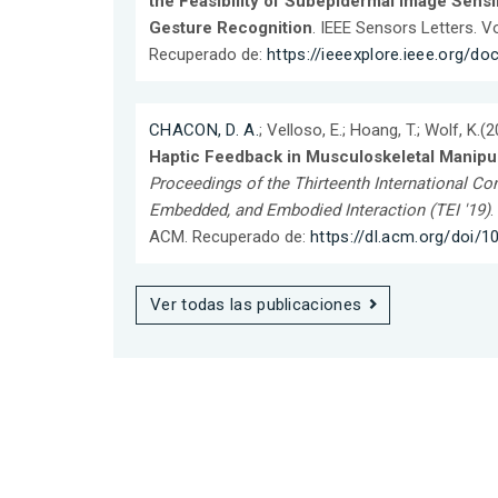
the Feasibility of Subepidermal Image Sens
Gesture Recognition
. IEEE Sensors Letters. Vo
Recuperado de:
https://ieeexplore.ieee.org/
CHACON, D. A.
; Velloso, E.; Hoang, T.; Wolf, K.(
Haptic Feedback in Musculoskeletal Manipul
Proceedings of the Thirteenth International Co
Embedded, and Embodied Interaction (TEI '19)
.
ACM. Recuperado de:
https://dl.acm.org/doi/
Ver todas las publicaciones