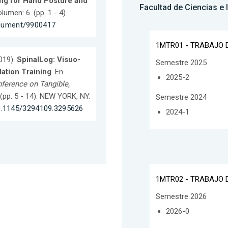
ing for Hand Posture and
Facultad de Ciencias e 
lumen: 6. (pp. 1 - 4).
document/9900417
1MTR01 - TRABAJO D
2019).
SpinalLog: Visuo-
Semestre 2025
ation Training
. En
2025-2
nference on Tangible,
 (pp. 5 - 14). NEW YORK, NY.
Semestre 2024
10.1145/3294109.3295626
2024-1
1MTR02 - TRABAJO D
Semestre 2026
2026-0