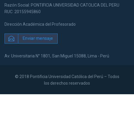
Razón Social: PONTIFICIA UNIVERSIDAD CATOLICA DEL PERU
RUC: 20155945860
Dirección Académica del Profesorado
Enviar mensaje
Av. Universitaria N° 1801, San Miguel 15088, Lima - Perú
© 2018 Pontificia Universidad Católica del Perú – Todos
los derechos reservados