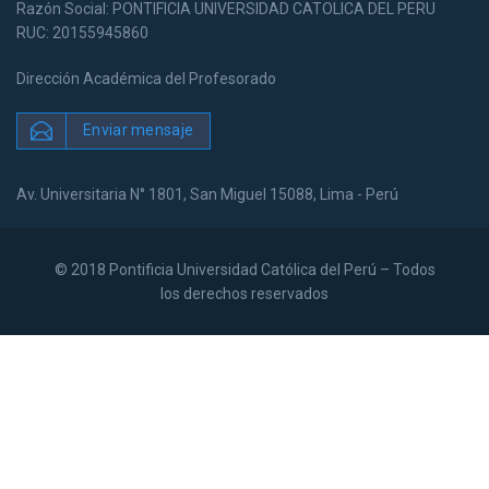
Razón Social: PONTIFICIA UNIVERSIDAD CATOLICA DEL PERU
RUC: 20155945860
Dirección Académica del Profesorado
Enviar mensaje
Av. Universitaria N° 1801, San Miguel 15088, Lima - Perú
© 2018 Pontificia Universidad Católica del Perú – Todos
los derechos reservados