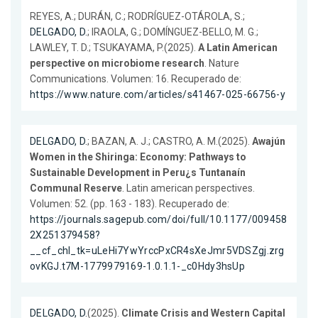
REYES, A.; DURÁN, C.; RODRÍGUEZ-OTÁROLA, S.;
DELGADO, D.
; IRAOLA, G.; DOMÍNGUEZ-BELLO, M. G.;
LAWLEY, T. D.; TSUKAYAMA, P.(2025).
A Latin American
perspective on microbiome research
. Nature
Communications. Volumen: 16. Recuperado de:
https://www.nature.com/articles/s41467-025-66756-y
DELGADO, D.
; BAZAN, A. J.; CASTRO, A. M.(2025).
Awajún
Women in the Shiringa: Economy: Pathways to
Sustainable Development in Peru¿s Tuntanaín
Communal Reserve
. Latin american perspectives.
Volumen: 52. (pp. 163 - 183). Recuperado de:
https://journals.sagepub.com/doi/full/10.1177/009458
2X251379458?
__cf_chl_tk=uLeHi7YwYrccPxCR4sXeJmr5VDSZgj.zrg
ovKGJ.t7M-1779979169-1.0.1.1-_c0Hdy3hsUp
DELGADO, D.
(2025).
Climate Crisis and Western Capital