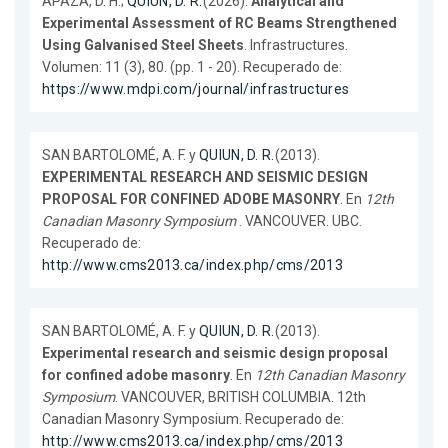
APAZA, D. H.;
QUIUN, D. R.
(2026).
Analytical and
Experimental Assessment of RC Beams Strengthened
Using Galvanised Steel Sheets
. Infrastructures.
Volumen: 11 (3), 80. (pp. 1 - 20). Recuperado de:
https://www.mdpi.com/journal/infrastructures
SAN BARTOLOMÉ, A. F. y
QUIUN, D. R.
(2013).
EXPERIMENTAL RESEARCH AND SEISMIC DESIGN
PROPOSAL FOR CONFINED ADOBE MASONRY
. En
12th
Canadian Masonry Symposium
. VANCOUVER. UBC.
Recuperado de:
http://www.cms2013.ca/index.php/cms/2013
SAN BARTOLOMÉ, A. F. y
QUIUN, D. R.
(2013).
Experimental research and seismic design proposal
for confined adobe masonry
. En
12th Canadian Masonry
Symposium
. VANCOUVER, BRITISH COLUMBIA. 12th
Canadian Masonry Symposium. Recuperado de:
http://www.cms2013.ca/index.php/cms/2013