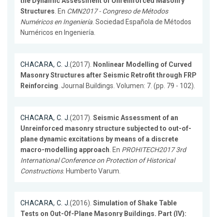
the Dynamic Assessment of Unreinforced Masonry
Structures
. En
CMN2017 - Congreso de Métodos
Numéricos en Ingeniería
. Sociedad Española de Métodos
Numéricos en Ingeniería.
CHACARA, C. J.
(2017).
Nonlinear Modelling of Curved
Masonry Structures after Seismic Retrofit through FRP
Reinforcing
. Journal Buildings. Volumen: 7. (pp. 79 - 102).
CHACARA, C. J.
(2017).
Seismic Assessment of an
Unreinforced masonry structure subjected to out-of-
plane dynamic excitations by means of a discrete
macro-modelling approach
. En
PROHITECH2017 3rd
International Conference on Protection of Historical
Constructions
. Humberto Varum.
CHACARA, C. J.
(2016).
Simulation of Shake Table
Tests on Out-Of-Plane Masonry Buildings. Part (IV):