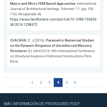
Macro and Micro FEM Based Approaches
. International
Journal of Architectural Heritage. Volumen: 11. (pp. 106 -
116). Recuperado de:
https://www.tandfonline.com/doi/full/10.1080/155830
58.2016.1238972
CHACARA, C. J.
(2016).
Parametric Numerical Studies
on the Dynamic Response of Unreinforced Masonry
Structures
. En
SAHC2016 10th International Conference
on Structural Analysis of Historical Constructions
. Pere
Roca.
2
3
4
5
6
MÁS INFORMACIÓN DE PROFESORES PUCP