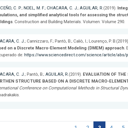
CEÑO, C. P.
;
NOEL, M. F.
;
CHACARA, C. J.
;
AGUILAR, R.
(2019).
Integ
ulations, and simplified analytical tools for assessing the stru
ildings
. Construction and Building Materials. Volumen: Volume 290.
ACARA, C. J.
; Cannizzaro, F.; Pantò, B.; Caliò, I.; Lourenço, P. B.(2019
sed on a Discrete Macro-Element Modeling (DMEM) approach
. 
cuperado de:
https://www.sciencedirect.com/science/article/abs
ACARA, C. J.
; Pantò, B.;
AGUILAR, R.
(2019).
EVALUATION OF THE 
RTHEN STRUCTURE BASED ON A DISCRETE MACRO-ELEMEN
ernational Conference on Computational Methods in Structural Dy
adrakakis.
1
2
3
4
5