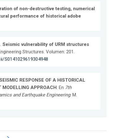
ration of non-destructive testing, numerical
ctural performance of historical adobe
).
Seismic vulnerability of URM structures
Engineering Structures. Volumen: 201.
/pii/S0141029619304948
SEISMIC RESPONSE OF A HISTORICAL
T MODELLING APPROACH
. En
7th
namics and Earthquake Engineering
. M.