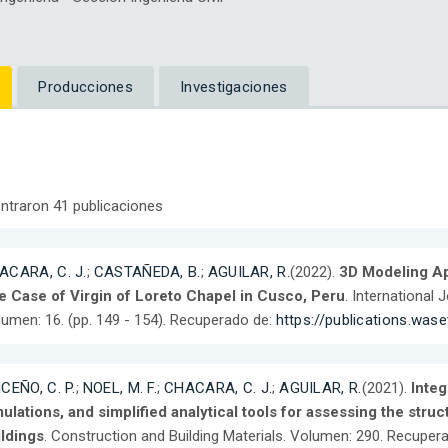
Producciones
Investigaciones
ntraron 41 publicaciones
ACARA, C. J.
;
CASTAÑEDA, B.
;
AGUILAR, R.
(2022).
3D Modeling Ap
e Case of Virgin of Loreto Chapel in Cusco, Peru
. International
umen: 16. (pp. 149 - 154). Recuperado de:
https://publications.was
CEÑO, C. P.
;
NOEL, M. F.
;
CHACARA, C. J.
;
AGUILAR, R.
(2021).
Integ
ulations, and simplified analytical tools for assessing the stru
ildings
. Construction and Building Materials. Volumen: 290. Recuper