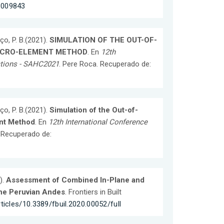
1009843
nço, P. B.(2021).
SIMULATION OF THE OUT-OF-
ACRO-ELEMENT METHOD
. En
12th
uctions - SAHC2021
. Pere Roca. Recuperado de:
nço, P. B.(2021).
Simulation of the Out-of-
ent Method
. En
12th International Conference
. Recuperado de:
).
Assessment of Combined In-Plane and
the Peruvian Andes
. Frontiers in Built
rticles/10.3389/fbuil.2020.00052/full