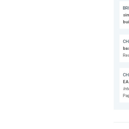
BRI
sim
bu
CH
ba
Re
CH
EA
Int
Pap