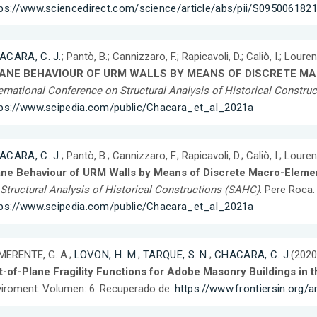
tps://www.sciencedirect.com/science/article/abs/pii/S095006182
ACARA, C. J.
; Pantò, B.; Cannizzaro, F.; Rapicavoli, D.; Caliò, I.; Loure
ANE BEHAVIOUR OF URM WALLS BY MEANS OF DISCRETE M
ernational Conference on Structural Analysis of Historical Constr
tps://www.scipedia.com/public/Chacara_et_al_2021a
ACARA, C. J.
; Pantò, B.; Cannizzaro, F.; Rapicavoli, D.; Caliò, I.; Loure
ane Behaviour of URM Walls by Means of Discrete Macro-Elem
Structural Analysis of Historical Constructions (SAHC)
. Pere Roca
tps://www.scipedia.com/public/Chacara_et_al_2021a
MERENTE, G. A.;
LOVON, H. M.
;
TARQUE, S. N.
;
CHACARA, C. J.
(2020
t-of-Plane Fragility Functions for Adobe Masonry Buildings in 
iroment. Volumen: 6. Recuperado de:
https://www.frontiersin.org/a