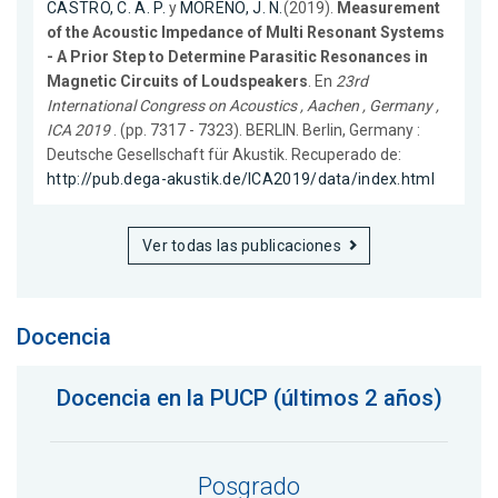
CASTRO, C. A. P.
y
MORENO, J. N.
(2019).
Measurement
of the Acoustic Impedance of Multi Resonant Systems
- A Prior Step to Determine Parasitic Resonances in
Magnetic Circuits of Loudspeakers
. En
23rd
International Congress on Acoustics , Aachen , Germany ,
ICA 2019
. (pp. 7317 - 7323). BERLIN. Berlin, Germany :
Deutsche Gesellschaft für Akustik. Recuperado de:
http://pub.dega-akustik.de/ICA2019/data/index.html
Ver todas las publicaciones
Docencia
Docencia en la PUCP (últimos 2 años)
Posgrado