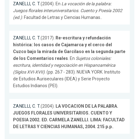
ZANELLI, C. T.
(2004). En
La vocación de la palabra:
Juegos florales interuniversitarios. Cuento y Poesía 2002
(ed.)
. Facultad de Letras y Ciencias Humanas..
ZANELLI, C. T.
(2017).
Re-escritura y refundación
histórica: los casos de Cajamarca y el cerco del
Cuzco bajo la mirada de Garcilaso en la segunda parte
de los Comentarios reales
. En
Sujetos coloniales:
escritura, identidad y negociación en Hispanoamérica
(Siglos XVI-XVII)
. (pp. 267 - 283). NUEVA YORK. Instituto
de Estudios Auriseculares (IDEA) y Serie Proyecto
Estudios Indianos (PEI).
ZANELLI, C. T.
(2004).
LA VOCACION DE LA PALABRA.
JUEGOS FLORALES UNIVERSITARIOS. CUENTO Y
POESIA 2002. ED. CARMELA ZANELLI. LIMA: FACULTAD
DE LETRAS Y CIENCIAS HUMANAS, 2004. 215 p.p.
.