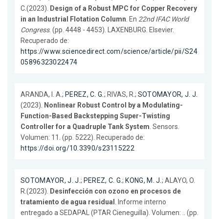
C.(2023).
Design of a Robust MPC for Copper Recovery
in an Industrial Flotation Column
. En
22nd IFAC World
Congress
. (pp. 4448 - 4453). LAXENBURG. Elsevier.
Recuperado de:
https://www.sciencedirect.com/science/article/pii/S24
05896323022474
ARANDA, I. A.;
PEREZ, C. G.
; RIVAS, R.;
SOTOMAYOR, J. J.
(2023).
Nonlinear Robust Control by a Modulating-
Function-Based Backstepping Super-Twisting
Controller for a Quadruple Tank System
. Sensors.
Volumen: 11. (pp. 5222). Recuperado de:
https://doi.org/10.3390/s23115222
SOTOMAYOR, J. J.
;
PEREZ, C. G.
;
KONG, M. J.
; ALAYO, O.
R.(2023).
Desinfección con ozono en procesos de
tratamiento de agua residual
. Informe interno
entregado a SEDAPAL (PTAR Cieneguilla). Volumen: .. (pp.