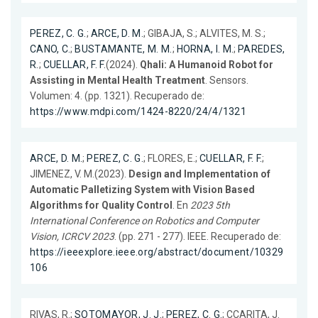
PEREZ, C. G.
;
ARCE, D. M.
; GIBAJA, S.; ALVITES, M. S.;
CANO, C.
;
BUSTAMANTE, M. M.
;
HORNA, I. M.
;
PAREDES,
R.
;
CUELLAR, F. F.
(2024).
Qhali: A Humanoid Robot for
Assisting in Mental Health Treatment
. Sensors.
Volumen: 4. (pp. 1321). Recuperado de:
https://www.mdpi.com/1424-8220/24/4/1321
ARCE, D. M.
;
PEREZ, C. G.
; FLORES, E.;
CUELLAR, F. F.
;
JIMENEZ, V. M.(2023).
Design and Implementation of
Automatic Palletizing System with Vision Based
Algorithms for Quality Control
. En
2023 5th
International Conference on Robotics and Computer
Vision, ICRCV 2023
. (pp. 271 - 277). IEEE. Recuperado de:
https://ieeexplore.ieee.org/abstract/document/10329
106
RIVAS, R.;
SOTOMAYOR, J. J.
;
PEREZ, C. G.
; CCARITA, J.