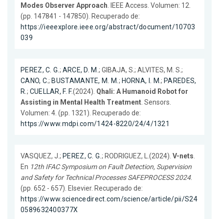
Modes Observer Approach
. IEEE Access. Volumen: 12.
(pp. 147841 - 147850). Recuperado de:
https://ieeexplore.ieee.org/abstract/document/10703
039
PEREZ, C. G.
;
ARCE, D. M.
; GIBAJA, S.; ALVITES, M. S.;
CANO, C.
;
BUSTAMANTE, M. M.
;
HORNA, I. M.
;
PAREDES,
R.
;
CUELLAR, F. F.
(2024).
Qhali: A Humanoid Robot for
Assisting in Mental Health Treatment
. Sensors.
Volumen: 4. (pp. 1321). Recuperado de:
https://www.mdpi.com/1424-8220/24/4/1321
VASQUEZ, J.;
PEREZ, C. G.
; RODRIGUEZ, L.(2024).
V-nets
.
En
12th IFAC Symposium on Fault Detection, Supervision
and Safety for Technical Processes SAFEPROCESS 2024
.
(pp. 652 - 657). Elsevier. Recuperado de:
https://www.sciencedirect.com/science/article/pii/S24
0589632400377X