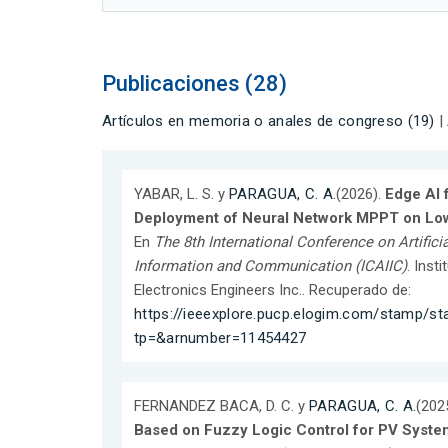
Publicaciones (28)
Artículos en memoria o anales de congreso (19)
|
YABAR, L. S. y
PARAGUA, C. A.
(2026).
Edge AI 
Deployment of Neural Network MPPT on Low
En
The 8th International Conference on Artificia
Information and Communication (ICAIIC)
. Inst
Electronics Engineers Inc.. Recuperado de:
https://ieeexplore.pucp.elogim.com/stamp/st
tp=&arnumber=11454427
FERNANDEZ BACA, D. C. y
PARAGUA, C. A.
(202
Based on Fuzzy Logic Control for PV System