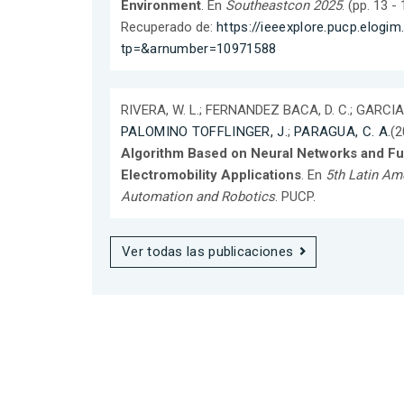
Environment
. En
Southeastcon 2025
. (pp. 13 
Recuperado de:
https://ieeexplore.pucp.elog
tp=&arnumber=10971588
RIVERA, W. L.; FERNANDEZ BACA, D. C.; GARCIA,
PALOMINO TOFFLINGER, J.
;
PARAGUA, C. A.
(2
Algorithm Based on Neural Networks and Fu
Electromobility Applications
. En
5th Latin Am
Automation and Robotics
. PUCP.
Ver todas las publicaciones