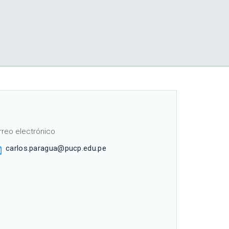
rreo electrónico
carlos.paragua@pucp.edu.pe