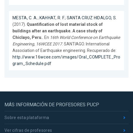
MESTA, C. A.
;
KAHHAT, R. F.
;
SANTA CRUZ HIDALGO, S.
(2017).
Quantification of lost material stock of
buildings after an earthquake. A case study of
Chiclayo, Peru.
. En
16th World Conference on Earthquake
Engineering, 16WCEE 2017
. SANTIAGO. International
Association of Earthquake engineering. Recuperado de:
http://www.16wcee.com/images/Oral_COMPLETE_Pro
gram_Schedule.pdf
MÁS INFORMACIÓN DE PROFESORES PUCP
Sobre esta plataforma
Ver cifras de profesores