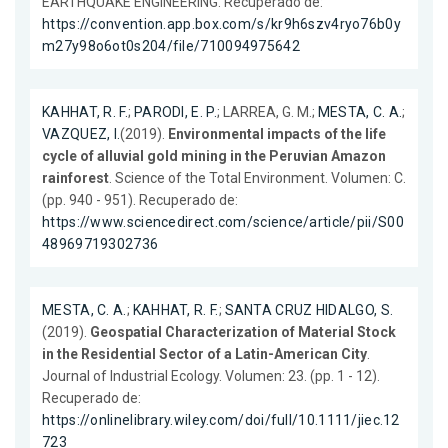
EARTHQUAKE ENGINEERING. Recuperado de:
https://convention.app.box.com/s/kr9h6szv4ryo76b0y
m27y98o6ot0s204/file/710094975642
KAHHAT, R. F.
;
PARODI, E. P.
; LARREA, G. M.;
MESTA, C. A.
;
VAZQUEZ, I.
(2019).
Environmental impacts of the life
cycle of alluvial gold mining in the Peruvian Amazon
rainforest
. Science of the Total Environment. Volumen: C.
(pp. 940 - 951). Recuperado de:
https://www.sciencedirect.com/science/article/pii/S00
48969719302736
MESTA, C. A.
;
KAHHAT, R. F.
;
SANTA CRUZ HIDALGO, S.
(2019).
Geospatial Characterization of Material Stock
in the Residential Sector of a Latin-American City
.
Journal of Industrial Ecology. Volumen: 23. (pp. 1 - 12).
Recuperado de:
https://onlinelibrary.wiley.com/doi/full/10.1111/jiec.12
723