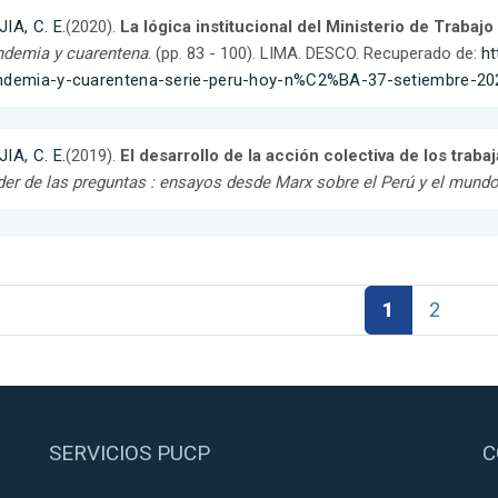
IA, C. E.
(2020).
La lógica institucional del Ministerio de Trabajo 
ndemia y cuarentena
. (pp. 83 - 100). LIMA. DESCO. Recuperado de:
ht
ndemia-y-cuarentena-serie-peru-hoy-n%C2%BA-37-setiembre-20
IA, C. E.
(2019).
El desarrollo de la acción colectiva de los traba
er de las preguntas : ensayos desde Marx sobre el Perú y el mun
1
2
SERVICIOS PUCP
C