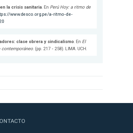
en la crisis sanitaria
. En
Perú Hoy: a ritmo de
tps://www.desco.org.pe/a-ritmo-de-
20
jadores: clase obrera y sindicalismo
. En
El
do contemporáneo
. (pp. 217 - 258). LIMA. UCH.
ONTACTO