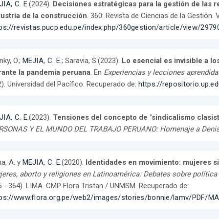
IA, C. E.
(2024).
Decisiones estratégicas para la gestión de las r
ustria de la construcción
. 360: Revista de Ciencias de la Gestión.
ps://revistas.pucp.edu.pe/index.php/360gestion/article/view/2979
ky, O.;
MEJIA, C. E.
; Saravia, S.(2023).
Lo esencial es invisible a lo
rante la pandemia peruana
. En
Experiencias y lecciones aprendida
). Universidad del Pacífico. Recuperado de:
https://repositorio.up.
IA, C. E.
(2023).
Tensiones del concepto de "sindicalismo clasist
RSONAS Y EL MUNDO DEL TRABAJO PERUANO: Homenaje a Denis
a, A. y
MEJIA, C. E.
(2020).
Identidades en movimiento: mujeres sin
eres, aborto y religiones en Latinoamérica: Debates sobre política
 - 364). LIMA. CMP Flora Tristan / UNMSM. Recuperado de:
tps://www.flora.org.pe/web2/images/stories/bonnie/lamv/PDF/MA