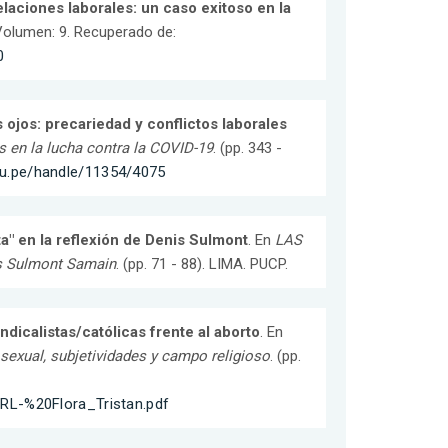
elaciones laborales: un caso exitoso en la
 Volumen: 9. Recuperado de:
0
s ojos: precariedad y conflictos laborales
s en la lucha contra la COVID-19
. (pp. 343 -
edu.pe/handle/11354/4075
a" en la reflexión de Denis Sulmont
. En
LAS
 Sulmont Samain
. (pp. 71 - 88). LIMA. PUCP.
dicalistas/católicas frente al aborto
. En
 sexual, subjetividades y campo religioso
. (pp.
RL-%20Flora_Tristan.pdf