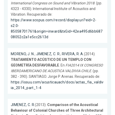
International Congress on Sound and Vibration 2018
. (pp.
4323 - 4330). International Institute of Acoustics and
Vibration. Recuperado de:
https://www.scopus.com/record/display.uri?eid=2-
s2.0-
85058701761&origin=inward&txGid=42ea495d6bb687
08052c2a1e5cc2613d
MORENO, J. N.
;
JIMENEZ, C. R.
;
RIVERA, R. A.
(2014).
TRATAMIENTO ACÚSTICO DE UN TEMPLO CON
GEOMETRÍA DESFAVORABLE
. En
FIA2014 IX CONGRESO
IBEROAMERICANO DE ACUSTICA VALDIVIA CHILE
. (pp.
382 - 390). SANTIAGO. Jorge P. Arenas. Recuperado de:
https://issuu.com/acusticauach/docs/actas_fia_valdiv
ia_2014_part_1-4
JIMENEZ, C. R.
(2013).
Comparison of the Acoustical
Behaviour of Colonial Churches of Three Architectural