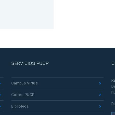
SERVICIOS PUCP
C
R
Campus Virtual
D
R
Correo PUCP
D
Biblioteca