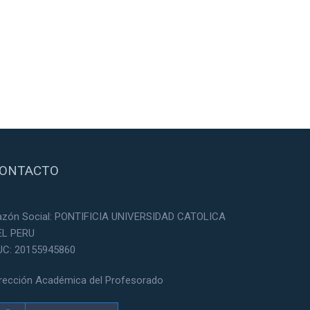
ONTACTO
azón Social: PONTIFICIA UNIVERSIDAD CATOLICA
EL PERU
UC: 20155945860
irección Académica del Profesorado