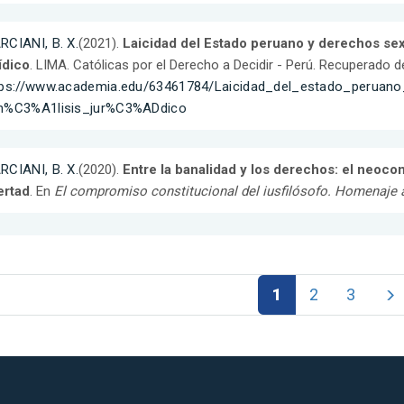
RCIANI, B. X.
(2021).
Laicidad del Estado peruano y derechos sex
ídico
. LIMA. Católicas por el Derecho a Decidir - Perú. Recuperado d
tps://www.academia.edu/63461784/Laicidad_del_estado_peruan
n%C3%A1lisis_jur%C3%ADdico
RCIANI, B. X.
(2020).
Entre la banalidad y los derechos: el neoco
ertad
. En
El compromiso constitucional del iusfilósofo. Homenaje a
1
2
3