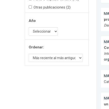
Otras publicaciones (2)
MA
pro
Año
Deb
MA
Ordenar:
Co
In
or
MA
Cat
MA
un 