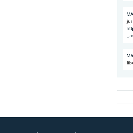
MA
jur
ht
_a
MA
lib