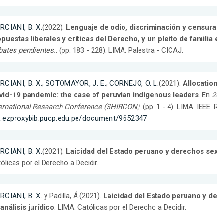
RCIANI, B. X.
(2022).
Lenguaje de odio, discriminación y censura 
puestas liberales y críticas del Derecho, y un pleito de familia 
ates pendientes.
. (pp. 183 - 228). LIMA. Palestra - CICAJ.
RCIANI, B. X.
;
SOTOMAYOR, J. E.
;
CORNEJO, O. L.
(2021).
Allocation
vid-19 pandemic: the case of peruvian indigenous leaders
. En
2
ternational Research Conference (SHIRCON)
. (pp. 1 - 4). LIMA. IEEE
g.ezproxybib.pucp.edu.pe/document/9652347
RCIANI, B. X.
(2021).
Laicidad del Estado peruano y derechos se
ólicas por el Derecho a Decidir.
RCIANI, B. X.
y Padilla, Á.(2021).
Laicidad del Estado peruano y d
análisis jurídico
. LIMA. Católicas por el Derecho a Decidir.