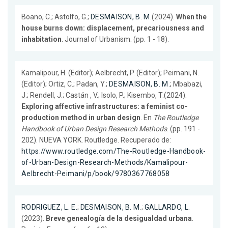
Boano, C.; Astolfo, G.;
DESMAISON, B. M.
(2024).
When the
house burns down: displacement, precariousness and
inhabitation
. Journal of Urbanism. (pp. 1 - 18).
Kamalipour, H. (Editor); Aelbrecht, P. (Editor); Peimani, N.
(Editor); Ortiz, C.; Padan, Y.;
DESMAISON, B. M.
; Mbabazi,
J.; Rendell, J.; Castán , V.; Isolo, P.; Kisembo, T.(2024).
Exploring affective infrastructures: a feminist co-
production method in urban design
. En
The Routledge
Handbook of Urban Design Research Methods
. (pp. 191 -
202). NUEVA YORK. Routledge. Recuperado de:
https://www.routledge.com/The-Routledge-Handbook-
of-Urban-Design-Research-Methods/Kamalipour-
Aelbrecht-Peimani/p/book/9780367768058
RODRIGUEZ, L. E.
;
DESMAISON, B. M.
;
GALLARDO, L.
(2023).
Breve genealogía de la desigualdad urbana
.