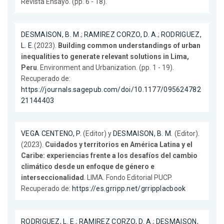
Revista Ensayo. (pp. 6 - 18).
DESMAISON, B. M.
;
RAMIREZ CORZO, D. A.
;
RODRIGUEZ,
L. E.
(2023).
Building common understandings of urban
inequalities to generate relevant solutions in Lima,
Peru
. Environment and Urbanization. (pp. 1 - 19).
Recuperado de:
https://journals.sagepub.com/doi/10.1177/095624782
21144403
VEGA CENTENO, P.
(Editor) y
DESMAISON, B. M.
(Editor).
(2023).
Cuidados y territorios en América Latina y el
Caribe: experiencias frente a los desafíos del cambio
climático desde un enfoque de género e
interseccionalidad
. LIMA. Fondo Editorial PUCP.
Recuperado de:
https://es.grripp.net/grripplacbook
RODRIGUEZ, L. E.
;
RAMIREZ CORZO, D. A.
;
DESMAISON,