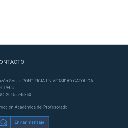
ONTACTO
azón Social: PONTIFICIA UNIVERSIDAD CATOLICA
EL PERU
UC: 20155945860
irección Académica del Profesorado
Enviar mensaje