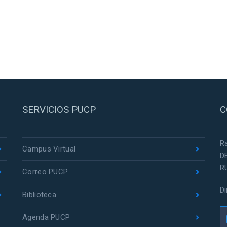
SERVICIOS PUCP
C
R
Campus Virtual
D
R
Correo PUCP
D
Biblioteca
Agenda PUCP