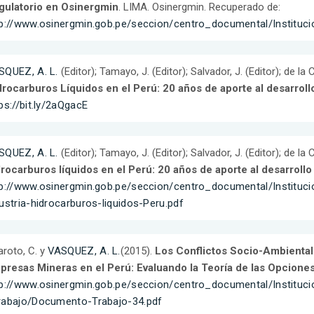
gulatorio en Osinergmin
. LIMA. Osinergmin. Recuperado de:
p://www.osinergmin.gob.pe/seccion/centro_documental/Institucio
SQUEZ, A. L.
(Editor); Tamayo, J. (Editor); Salvador, J. (Editor); de la C
rocarburos Líquidos en el Perú: 20 años de aporte al desarrollo
ps://bit.ly/2aQgacE
SQUEZ, A. L.
(Editor); Tamayo, J. (Editor); Salvador, J. (Editor); de la C
rocarburos líquidos en el Perú: 20 años de aporte al desarrollo 
tp://www.osinergmin.gob.pe/seccion/centro_documental/Instituc
ustria-hidrocarburos-liquidos-Peru.pdf
roto, C. y
VASQUEZ, A. L.
(2015).
Los Conflictos Socio-Ambientale
presas Mineras en el Perú: Evaluando la Teoría de las Opcione
tp://www.osinergmin.gob.pe/seccion/centro_documental/Instit
rabajo/Documento-Trabajo-34.pdf