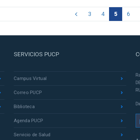
3
4
5
6
SERVICIOS PUCP
C
R
Campus Virtual
D
R
Correo PUCP
D
Biblioteca
Agenda PUCP
Servicio de Salud