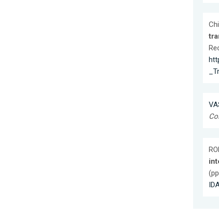
Chi
tra
Re
ht
_T
VA
Co
ROM
in
(pp
ID