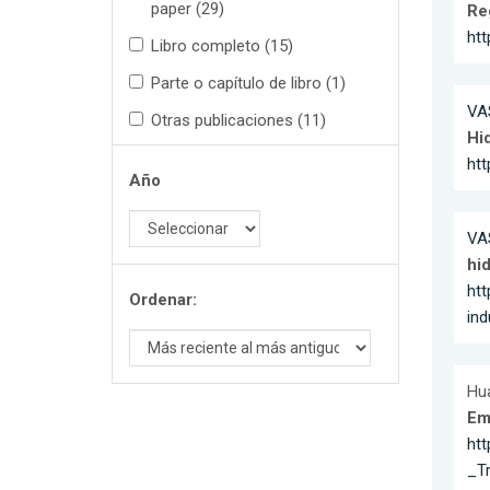
paper (29)
Re
htt
Libro completo (15)
Parte o capítulo de libro (1)
VA
Otras publicaciones (11)
Hid
htt
Año
VA
hid
ht
Ordenar:
ind
Hua
Em
ht
_T