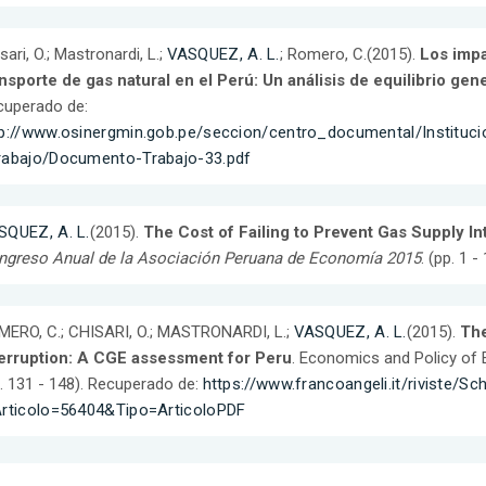
sari, O.; Mastronardi, L.;
VASQUEZ, A. L.
; Romero, C.(2015).
Los impa
nsporte de gas natural en el Perú: Un análisis de equilibrio ge
cuperado de:
tp://www.osinergmin.gob.pe/seccion/centro_documental/Instit
rabajo/Documento-Trabajo-33.pdf
SQUEZ, A. L.
(2015).
The Cost of Failing to Prevent Gas Supply I
ngreso Anual de la Asociación Peruana de Economía 2015
. (pp. 1 
ERO, C.; CHISARI, O.; MASTRONARDI, L.;
VASQUEZ, A. L.
(2015).
The
terruption: A CGE assessment for Peru
. Economics and Policy of 
. 131 - 148). Recuperado de:
https://www.francoangeli.it/riviste/S
Articolo=56404&Tipo=ArticoloPDF