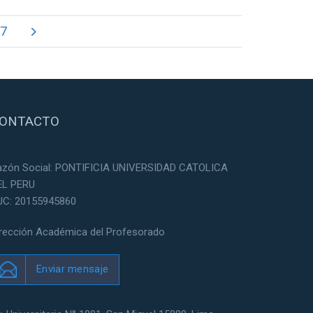
7
ONTACTO
azón Social: PONTIFICIA UNIVERSIDAD CATOLICA
EL PERU
UC: 20155945860
irección Académica del Profesorado
Enviar mensaje