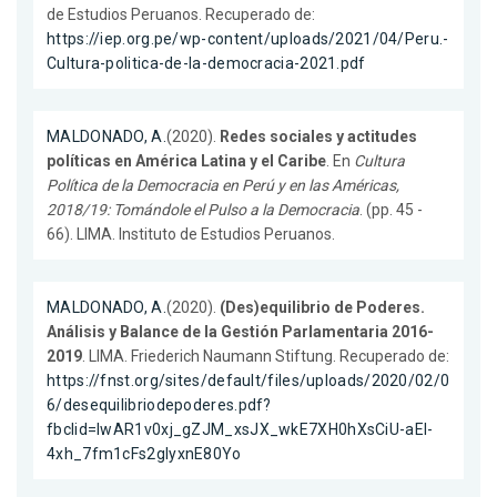
de Estudios Peruanos. Recuperado de:
https://iep.org.pe/wp-content/uploads/2021/04/Peru.-
Cultura-politica-de-la-democracia-2021.pdf
MALDONADO, A.
(2020).
Redes sociales y actitudes
políticas en América Latina y el Caribe
. En
Cultura
Política de la Democracia en Perú y en las Américas,
2018/19: Tomándole el Pulso a la Democracia
. (pp. 45 -
66). LIMA. Instituto de Estudios Peruanos.
MALDONADO, A.
(2020).
(Des)equilibrio de Poderes.
Análisis y Balance de la Gestión Parlamentaria 2016-
2019
. LIMA. Friederich Naumann Stiftung. Recuperado de:
https://fnst.org/sites/default/files/uploads/2020/02/0
6/desequilibriodepoderes.pdf?
fbclid=IwAR1v0xj_gZJM_xsJX_wkE7XH0hXsCiU-aEI-
4xh_7fm1cFs2gIyxnE80Yo