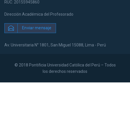
RUC: 20155945860
Dirección Académica del Profesorado
Enviar mensaje
Av. Universitaria N° 1801, San Miguel 15088, Lima - Perú
© 2018 Pontificia Universidad Católica del Perú – Todos
los derechos reservados