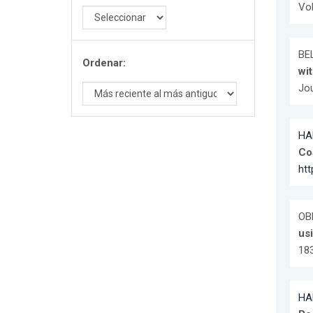
Vol
BEL
Ordenar:
wit
Jou
HA
Co
ht
OB
us
183
HA