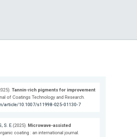
2025).
Tannin-rich pigments for improvement
rnal of Coatings Technology and Research.
com/article/10.1007/s11998-025-01130-7
, S. E.
(2025).
Microwave-assisted
rganic coating : an international journal.