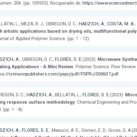
umen: 206. (pp. 109333). Recuperado de:
https://www.sciencedirec
LATIN, L.; MEZA, R. J.; OBREGON, D. C.;
HADZICH, A.
;
COSTA, M. A.
;
h artistic applications based on drying oils, multifunctional po
rnal of Applied Polymer Science. (pp. 1 - 12).
DZICH, A.
; OBREGON, D. C.;
FLORES, S. E.
(2023).
Microwave Synthes
ating Applications - A Mini Review
. Polymer Science: Peer Review 
tps://crimsonpublishers.com/psprj/pdf/PSPRJ.000607.pdf
REGON, D. C.;
HADZICH, A.
; BELLATIN, L.;
FLORES, S. E.
(2023).
Micro
ing response surface methodology
. Chemical Engineering and Pro
. (pp. 1 - 8).
DZICH, A.
;
FLORES, S. E.
; Masucci, A. E.; Gómez, E. D.; Gross, G. A.(