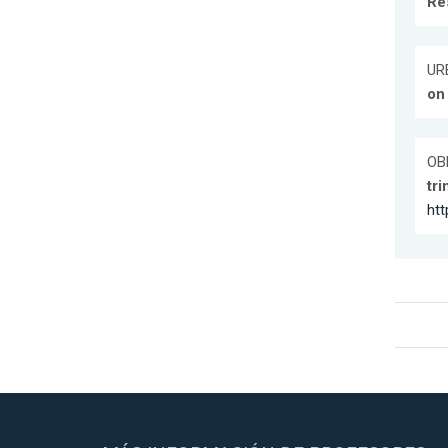
Re
URB
on
OB
tr
htt