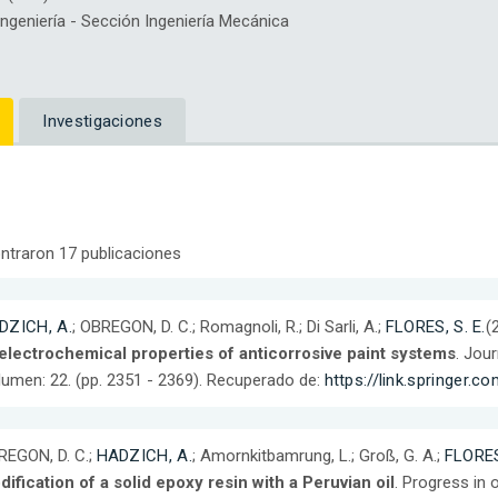
geniería - Sección Ingeniería Mecánica
Investigaciones
ntraron 17 publicaciones
DZICH, A.
; OBREGON, D. C.; Romagnoli, R.; Di Sarli, A.;
FLORES, S. E.
(
 electrochemical properties of anticorrosive paint systems
. Jou
umen: 22. (pp. 2351 - 2369). Recuperado de:
https://link.springer.
REGON, D. C.;
HADZICH, A.
; Amornkitbamrung, L.; Groß, G. A.;
FLORES
ification of a solid epoxy resin with a Peruvian oil
. Progress in o