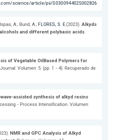
t.com/science/article/pii/S0300944025002826
 Ispas, A.; Bund, A.;
FLORES, S. E.
(2023).
Alkyds
lyalcohols and different polybasic acids
.
is of Vegetable OilBased Polymers for
Journal. Volumen: 5. (pp. 1 - 4). Recuperado de:
wave-assisted synthesis of alkyd resins
cessing - Process Intensification. Volumen:
2023).
NMR and GPC Analysis of Alkyd