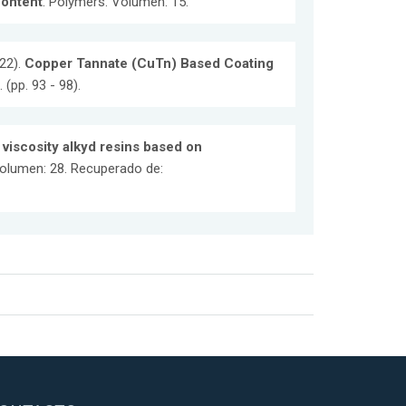
Content
. Polymers. Volumen: 15.
22).
Copper Tannate (CuTn) Based Coating
(pp. 93 - 98).
viscosity alkyd resins based on
Volumen: 28. Recuperado de: