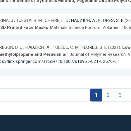
sins: Influence of Synthesis Method, Vegetable Oil and Polyol 
INA, J.; TUESTA, R. M.; CHIRRE, L. D.;
HADZICH, A.
;
FLORES, S. E.
(20
 3D Printed Face Masks
. Materials Science Foorum. Volumen: 1066. 
REGON, D. C.;
HADZICH, A.
; TOLEDO, C. M.;
FLORES, S. E.
(2021).
Low 
imethylolpropane and Peruvian oil
. Journal of Polymer Research. 
ps://link.springer.com/article/10.1007/s10965-021-02570-6
1
2
3