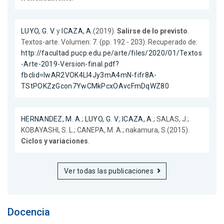
LUYO, G. V.
y
ICAZA, A.
(2019).
Salirse de lo previsto
.
Textos-arte. Volumen: 7. (pp. 192 - 203). Recuperado de:
http://facultad.pucp.edu.pe/arte/files/2020/01/Textos
-Arte-2019-Version-final.pdf?
fbclid=IwAR2VOK4Ll4Jy3mA4mN-fifr8A-
TStPOKZzGcon7YwCMkPcxOAvcFmDqWZ80
HERNANDEZ, M. A.
;
LUYO, G. V.
;
ICAZA, A.
; SALAS, J.;
KOBAYASHI, S. L.; CANEPA, M. A.; nakamura, S.(2015).
Ciclos y variaciones
.
Ver todas las publicaciones
Docencia