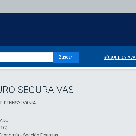
Buscar
BÚSQUEDA AV
RO SEGURA VASI
 OF PENNSYLVANIA
IADO
DTC)
conomía - Sección Finanzas