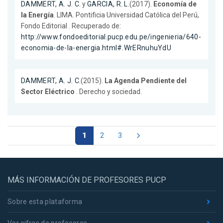
DAMMERT, A. J. C.
y
GARCIA, R. L.
(2017).
Economía de
la Energía
. LIMA. Pontificia Universidad Católica del Perú,
Fondo Editorial . Recuperado de:
http://www.fondoeditorial.pucp.edu.pe/ingenieria/640-
economia-de-la-energia.html#.WrERnuhuYdU
DAMMERT, A. J. C.
(2015).
La Agenda Pendiente del
Sector Eléctrico
. Derecho y sociedad.
1
2
3
MÁS INFORMACIÓN DE PROFESORES PUCP
Sobre esta plataforma