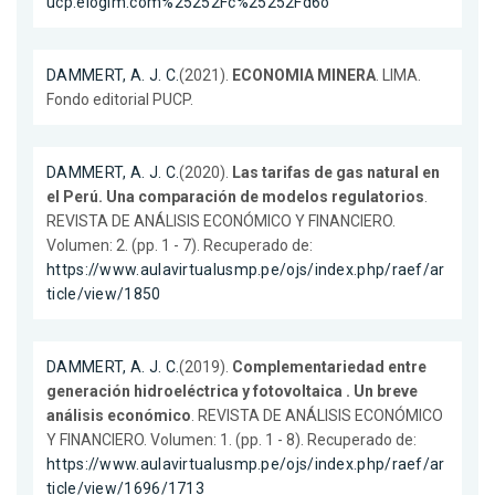
ucp.elogim.com%25252Fc%25252Fd6o
DAMMERT, A. J. C.
(2021).
ECONOMIA MINERA
. LIMA.
Fondo editorial PUCP.
DAMMERT, A. J. C.
(2020).
Las tarifas de gas natural en
el Perú. Una comparación de modelos regulatorios
.
REVISTA DE ANÁLISIS ECONÓMICO Y FINANCIERO.
Volumen: 2. (pp. 1 - 7). Recuperado de:
https://www.aulavirtualusmp.pe/ojs/index.php/raef/ar
ticle/view/1850
DAMMERT, A. J. C.
(2019).
Complementariedad entre
generación hidroeléctrica y fotovoltaica . Un breve
análisis económico
. REVISTA DE ANÁLISIS ECONÓMICO
Y FINANCIERO. Volumen: 1. (pp. 1 - 8). Recuperado de:
https://www.aulavirtualusmp.pe/ojs/index.php/raef/ar
ticle/view/1696/1713