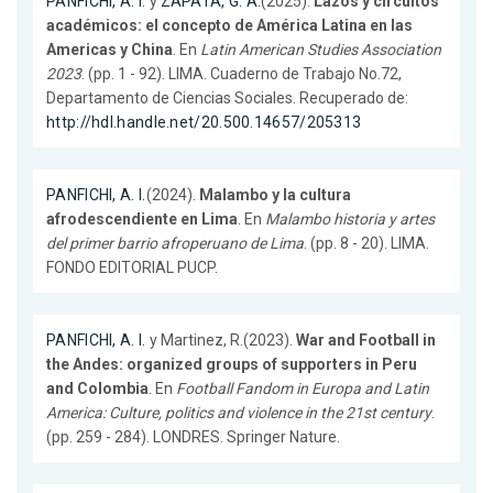
PANFICHI, A. I.
y
ZAPATA, G. A.
(2025).
Lazos y circuitos
académicos: el concepto de América Latina en las
Americas y China
. En
Latin American Studies Association
2023
. (pp. 1 - 92). LIMA. Cuaderno de Trabajo No.72,
Departamento de Ciencias Sociales. Recuperado de:
http://hdl.handle.net/20.500.14657/205313
PANFICHI, A. I.
(2024).
Malambo y la cultura
afrodescendiente en Lima
. En
Malambo historia y artes
del primer barrio afroperuano de Lima
. (pp. 8 - 20). LIMA.
FONDO EDITORIAL PUCP.
PANFICHI, A. I.
y Martinez, R.(2023).
War and Football in
the Andes: organized groups of supporters in Peru
and Colombia
. En
Football Fandom in Europa and Latin
America: Culture, politics and violence in the 21st century
.
(pp. 259 - 284). LONDRES. Springer Nature.