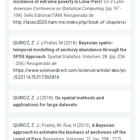
incidence of extreme poverty in Lima-PerU
. En
V Latin
American Conference on Statistical Computing
. (pp. 97 -
104). Sello Editorial ITAM. Recuperado de:
http://lacsc2020.itam.mx/index.php/book-of-chapters/
QUIROZ, Z. J.
y Prates, M.(2018).
Bayesian spatio-
temporal modelling of anchovy abundance through the
SPDE Approach
. Spatial Statistics. Volumen: 28. (pp. 236
- 256). Recuperado de:
https://www.sciencedirect.com/science/article/abs/pii
/S2211675317302816
QUIROZ, Z. J.
(2018).
On spatial methods and
applications for large datasets
.
QUIROZ, Z. J.
; Prates, M.; Rue, H.(2015).
A Bayesian
approach to estimate the biomass of anchovies off the
coast of Perú
. Biometrics. Volumen: 71. (pp. 208 - 217).