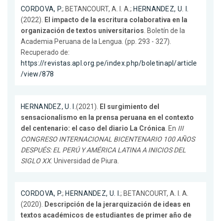
CORDOVA, P.
; BETANCOURT, A. I. A.;
HERNANDEZ, U. I.
(2022).
El impacto de la escritura colaborativa en la
organización de textos universitarios
. Boletín de la
Academia Peruana de la Lengua. (pp. 293 - 327).
Recuperado de:
https://revistas.apl.org.pe/index.php/boletinapl/article
/view/878
HERNANDEZ, U. I.
(2021).
El surgimiento del
sensacionalismo en la prensa peruana en el contexto
del centenario: el caso del diario La Crónica
. En
III
CONGRESO INTERNACIONAL BICENTENARIO 100 AÑOS
DESPUÉS: EL PERÚ Y AMÉRICA LATINA A INICIOS DEL
SIGLO XX
. Universidad de Piura.
CORDOVA, P.
;
HERNANDEZ, U. I.
; BETANCOURT, A. I. A.
(2020).
Descripción de la jerarquización de ideas en
textos académicos de estudiantes de primer año de