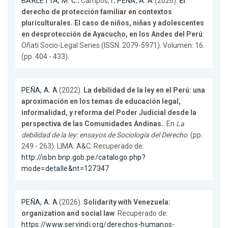
BARLETTA, M. C.
; Campos, I.;
PEÑA, A. A.
(2026).
El
derecho de protección familiar en contextos
pluriculturales. El caso de niños, niñas y adolescentes
en desprotección de Ayacucho, en los Andes del Perú
.
Oñati Socio-Legal Series (ISSN: 2079-5971). Volumen: 16.
(pp. 404 - 433).
PEÑA, A. A.
(2022).
La debilidad de la ley en el Perú: una
aproximación en los temas de educación legal,
informalidad, y reforma del Poder Judicial desde la
perspectiva de las Comunidades Andinas.
. En
La
debilidad de la ley: ensayos de Sociología del Derecho
. (pp.
249 - 263). LIMA. A&C. Recuperado de:
http://isbn.bnp.gob.pe/catalogo.php?
mode=detalle&nt=127347
PEÑA, A. A.
(2026).
Solidarity with Venezuela:
organization and social law
. Recuperado de:
https://www.servindi.org/derechos-humanos-