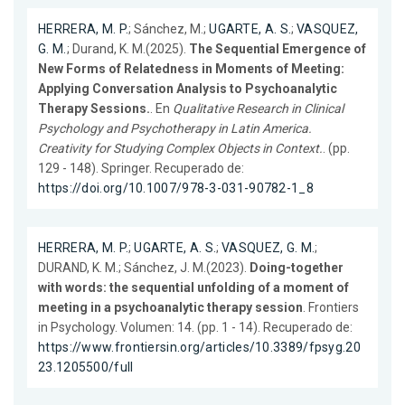
HERRERA, M. P.
; Sánchez, M.;
UGARTE, A. S.
;
VASQUEZ,
G. M.
; Durand, K. M.(2025).
The Sequential Emergence of
New Forms of Relatedness in Moments of Meeting:
Applying Conversation Analysis to Psychoanalytic
Therapy Sessions.
. En
Qualitative Research in Clinical
Psychology and Psychotherapy in Latin America.
Creativity for Studying Complex Objects in Context.
. (pp.
129 - 148). Springer. Recuperado de:
https://doi.org/10.1007/978-3-031-90782-1_8
HERRERA, M. P.
;
UGARTE, A. S.
;
VASQUEZ, G. M.
;
DURAND, K. M.; Sánchez, J. M.(2023).
Doing-together
with words: the sequential unfolding of a moment of
meeting in a psychoanalytic therapy session
. Frontiers
in Psychology. Volumen: 14. (pp. 1 - 14). Recuperado de:
https://www.frontiersin.org/articles/10.3389/fpsyg.20
23.1205500/full