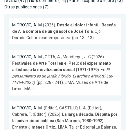
revista (47)
|
Libro completo (16)
|
Parte o capítulo de libro (23)
|
Otras publicaciones (7)
MITROVIC, A. M.
(2026).
Desde el dolor infantil. Reseña
de A la sombra de un girasol de José Tola
. Ojo
Dorado.Cultura contemporánea. (pp. 13 - 13).
MITROVIC, A. M.
; OTTA, A.; Mariátegui, J. C.(2026).
Festivales de Arte Total en el Perú: del experimento
artístico a la movilización social (1971-1979)
. En
El
pensamiento es un jardín híbrido. El archivo Mariotti-Luy
(1964-2024)
. (pp. 228 - 241). LIMA. Museo de Arte de
Lima - MALI.
MITROVIC, A. M.
(Editor); CASTILLO, L. A. (Editor);
Cabrera, T. (Editor). (2026).
La larga década. Disputa por
la universidad pública (San Marcos, 1980-1992).
Ernesto Jiménez Ortiz.
. LIMA. Taller Editorial La Balanza.