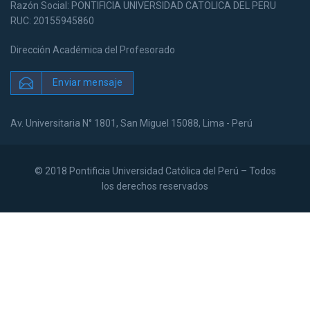
Razón Social: PONTIFICIA UNIVERSIDAD CATOLICA DEL PERU
RUC: 20155945860
Dirección Académica del Profesorado
Enviar mensaje
Av. Universitaria N° 1801, San Miguel 15088, Lima - Perú
© 2018 Pontificia Universidad Católica del Perú – Todos
los derechos reservados