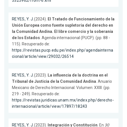
5325962/front-6.xml
REYES, Y. J.
(2024).
El Tratado de Funcionamiento de la
Unión Europea como fuente supletoria del derecho en
la Comunidad Andina. El libre comercio y la soberanía
de los Estados
. Agenda internacional (PUCP). (pp. 88 -
115). Recuperado de:
https://revistas.pucp.edu.pe/index.php/agendainterna
cional/article/view/29032/26514
REYES, Y. J.
(2023).
La influencia de la doctrina en el
Tribunal de Justicia de la Comunidad Andina
. Anuario
Mexicano de Derecho Internacional. Volumen: XXIII. (pp.
219 - 249). Recuperado de:
https://revistas.juridicas.unam.mx/index.php/derecho-
internacional/article/view/17897/18243
REYES, Y. J.
(2023).
Integración y Constitución
. En
30