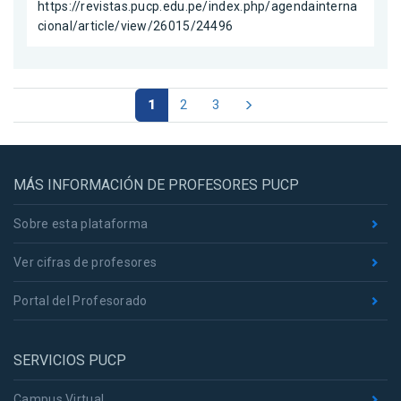
https://revistas.pucp.edu.pe/index.php/agendainterna
cional/article/view/26015/24496
1
2
3
MÁS INFORMACIÓN DE PROFESORES PUCP
Sobre esta plataforma
Ver cifras de profesores
Portal del Profesorado
SERVICIOS PUCP
Campus Virtual