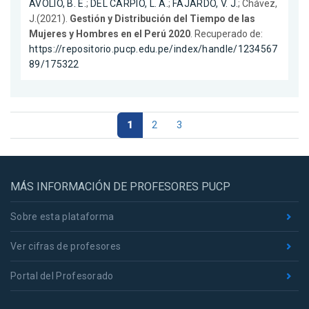
AVOLIO, B. E.
;
DEL CARPIO, L. A.
;
FAJARDO, V. J.
; Chávez,
J.(2021).
Gestión y Distribución del Tiempo de las
Mujeres y Hombres en el Perú 2020
. Recuperado de:
https://repositorio.pucp.edu.pe/index/handle/1234567
89/175322
1
2
3
MÁS INFORMACIÓN DE PROFESORES PUCP
Sobre esta plataforma
Ver cifras de profesores
Portal del Profesorado