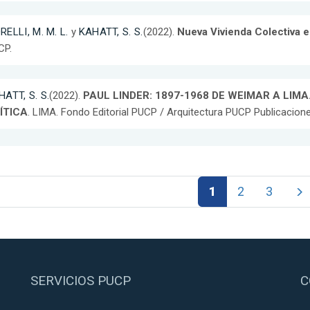
ELLI, M. M. L.
y
KAHATT, S. S.
(2022).
Nueva Vivienda Colectiva
CP.
ATT, S. S.
(2022).
PAUL LINDER: 1897-1968 DE WEIMAR A LIM
ÍTICA
. LIMA. Fondo Editorial PUCP / Arquitectura PUCP Publicacione
1
2
3
SERVICIOS PUCP
C