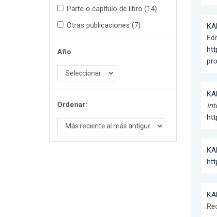
Parte o capítulo de libro (14)
Otras publicaciones (7)
KAH
Edi
htt
Año
pr
KAH
Ordenar:
In
ht
KAH
ht
KAH
Re