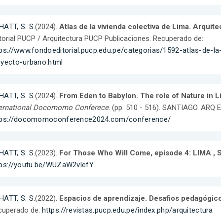
ATT, S. S.
(2024).
Atlas de la vivienda colectiva de Lima. Arquit
torial PUCP / Arquitectura PUCP Publicaciones. Recuperado de:
ps://www.fondoeditorial.pucp.edu.pe/categorias/1592-atlas-de-la-
oyecto-urbano.html
ATT, S. S.
(2024).
From Eden to Babylon. The role of Nature in 
ternational Docomomo Conferece
. (pp. 510 - 516). SANTIAGO. ARQ 
tps://docomomoconference2024.com/conference/
ATT, S. S.
(2023).
For Those Who Will Come, episode 4: LIMA , S
tps://youtu.be/WUZaW2vlefY
ATT, S. S.
(2022).
Espacios de aprendizaje. Desafios pedagógic
cuperado de:
https://revistas.pucp.edu.pe/index.php/arquitectura