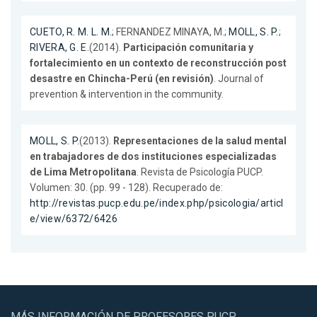
CUETO, R. M. L. M.
; FERNANDEZ MINAYA, M.;
MOLL, S. P.
;
RIVERA, G. E.
(2014).
Participación comunitaria y
fortalecimiento en un contexto de reconstrucción post
desastre en Chincha-Perú (en revisión)
. Journal of
prevention & intervention in the community.
MOLL, S. P.
(2013).
Representaciones de la salud mental
en trabajadores de dos instituciones especializadas
de Lima Metropolitana
. Revista de Psicología PUCP.
Volumen: 30. (pp. 99 - 128). Recuperado de:
http://revistas.pucp.edu.pe/index.php/psicologia/articl
e/view/6372/6426
MÁS INFORMACIÓN DE PROFESORES PUCP