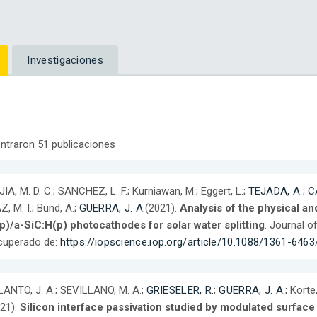
Investigaciones
ntraron 51 publicaciones
IA, M. D. C.; SANCHEZ, L. F.; Kurniawan, M.; Eggert, L.;
TEJADA, A.
;
C
Z, M. I.; Bund, A.;
GUERRA, J. A.
(2021).
Analysis of the physical a
p)/a-SiC:H(p) photocathodes for solar water splitting
. Journal o
cuperado de:
https://iopscience.iop.org/article/10.1088/1361-646
ANTO, J. A.; SEVILLANO, M. A.;
GRIESELER, R.
;
GUERRA, J. A.
; Korte,
21).
Silicon interface passivation studied by modulated surfac