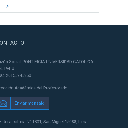
ONTACTO
azón Social: PONTIFICIA UNIVERSIDAD CATOLICA
EL PERU
UC: 20155945860
irección Académica del Profesorado
Enviar mensaje
. Universitaria N° 1801, San Miguel 15088, Lima -