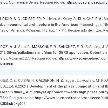
sics: Conference Series. Recuperado de:
https://iopscience.iop.o
URICIO, A. C.
;
GRIESELER, R.
; Heller, A.; Kelley, A.;
RUMICHE, F. A.
; S
obe monumental architecture in the Americas
. Proceedings of t
tes of America. Volumen: 118. (pp. 1 - 11). Recuperado de:
https:/
ROZ, A. J.
; Sato, R.;
MASSONI, E. R.
;
SANCHEZ, E. R.
; Bañuelos, J.;
21).
Silver/palladium nanofilms for SERS application: Obtention
sics. Volumen: 273. Recuperado de:
https://www.sciencedirect.co
a%3Dihub
RES, C. E.; QUISPE, R.;
CALDERON, N. Z.
; Eggert, L.; Hopfeld, M.; RO
IESELER, R.
(2021).
Development of the phase composition and t
se thin films ¿ A multilayer approach towards high phase purit
7864). Recuperado de:
https://www.sciencedirect.com/science/art
a%3Dihub#kg005