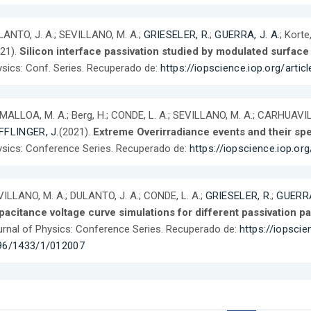
ANTO, J. A.; SEVILLANO, M. A.;
GRIESELER, R.
;
GUERRA, J. A.
; Korte,
21).
Silicon interface passivation studied by modulated surfac
sics: Conf. Series. Recuperado de:
https://iopscience.iop.org/art
ALLOA, M. A.; Berg, H.; CONDE, L. A.; SEVILLANO, M. A.; CARHUAVIL
FFLINGER, J.
(2021).
Extreme Overirradiance events and their spec
sics: Conference Series. Recuperado de:
https://iopscience.iop.o
ILLANO, M. A.; DULANTO, J. A.; CONDE, L. A.;
GRIESELER, R.
;
GUERRA
acitance voltage curve simulations for different passivation pa
rnal of Physics: Conference Series. Recuperado de:
https://iopscie
96/1433/1/012007