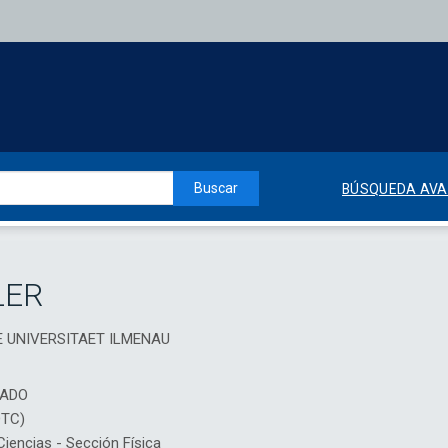
Buscar
BÚSQUEDA AV
LER
HE UNIVERSITAET ILMENAU
IADO
DTC)
encias - Sección Física