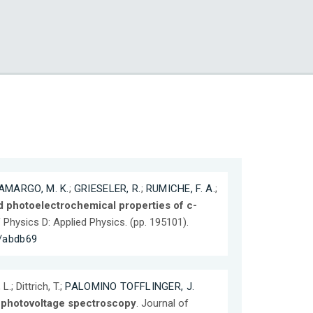
AMARGO, M. K.
;
GRIESELER, R.
;
RUMICHE, F. A.
;
nd photoelectrochemical properties of c-
f Physics D: Applied Physics. (pp. 195101).
3/abdb69
 L.; Dittrich, T.;
PALOMINO TOFFLINGER, J.
e photovoltage spectroscopy
. Journal of