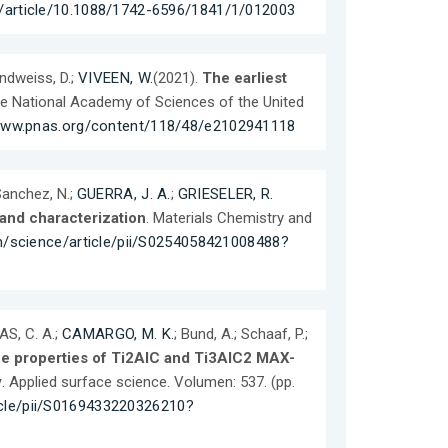
rg/article/10.1088/1742-6596/1841/1/012003
andweiss, D.;
VIVEEN, W.
(2021).
The earliest
he National Academy of Sciences of the United
/www.pnas.org/content/118/48/e2102941118
 Sanchez, N.;
GUERRA, J. A.
;
GRIESELER, R.
 and characterization
. Materials Chemistry and
m/science/article/pii/S0254058421008488?
JAS, C. A.;
CAMARGO, M. K.
; Bund, A.; Schaaf, P.;
he properties of Ti2AlC and Ti3AlC2 MAX-
y
. Applied surface science. Volumen: 537. (pp.
icle/pii/S0169433220326210?