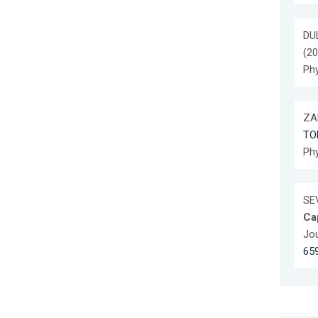
DUL
(20
Phy
ZAM
TO
Phy
SEV
Cap
Jou
65