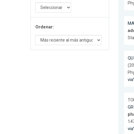
Phy
MA
Ordenar:
ad
Sta
QUI
(20
Phy
vi
TOR
GR
pha
14
vi