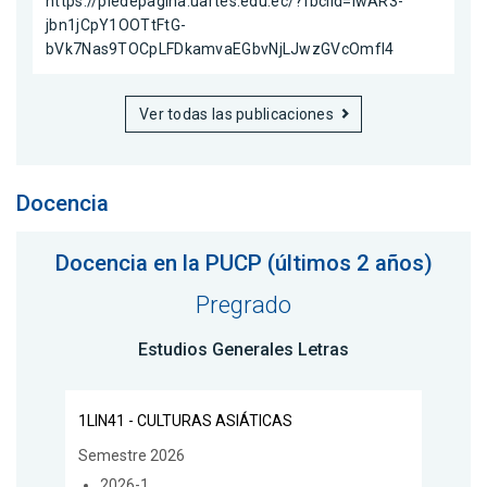
https://piedepagina.uartes.edu.ec/?fbclid=IwAR3-
jbn1jCpY1OOTtFtG-
bVk7Nas9TOCpLFDkamvaEGbvNjLJwzGVcOmfI4
Ver todas las publicaciones
Docencia
Docencia en la PUCP (últimos 2 años)
Pregrado
Estudios Generales Letras
1LIN41 - CULTURAS ASIÁTICAS
Semestre 2026
2026-1