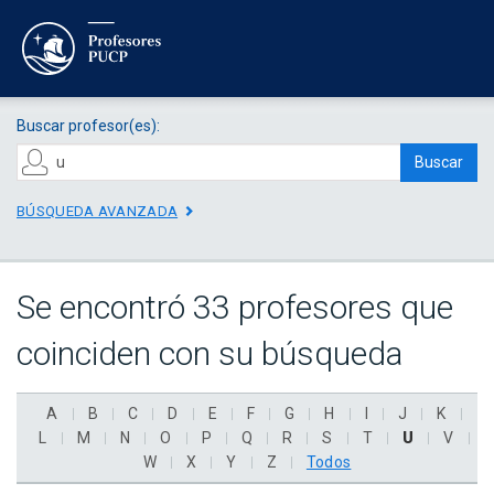
Buscar profesor(es):
Buscar
BÚSQUEDA AVANZADA
Se encontró 33 profesores que
coinciden con su búsqueda
A
B
C
D
E
F
G
H
I
J
K
L
M
N
O
P
Q
R
S
T
U
V
W
X
Y
Z
Todos