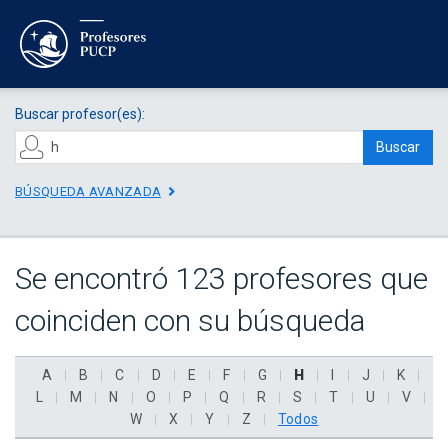
Buscar profesor(es):
Buscar
BÚSQUEDA AVANZADA
Se encontró 123 profesores que
coinciden con su búsqueda
A
B
C
D
E
F
G
H
I
J
K
L
M
N
O
P
Q
R
S
T
U
V
W
X
Y
Z
Todos