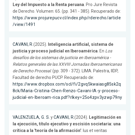
Ley del Impuesto a la Renta peruana
. Pro Jure Revista
de Derecho. Volumen: 65. (pp. 341 - 385). Recuperado de:
https://www.projurepucv.cl/index.php/rderecho/article
/view/1491
CAVANI, R.
(2025).
Inteligencia artificial, sistema de
justicia y proceso judicial en Iberoamérica
. En
Los
desafíos de los sistemas de justicia en Iberoamérica -
Relatos generales de las XXVIII Jornadas Iberoamericanas
de Derecho Procesal
. (pp. 309 - 372). LIMA. Palestra, IIDP,
Facultad de derecho PUCP. Recuperado de:
https://www.dropbox.com/scl/fi/2gvq5kwaiasg85sk2q
8ck/Maria-Cristina-Chen-Renzo-Cavani-IA-y-proceso-
judicial-en-Iberoam-rica.pdf?rlkey=25o4zpv3yzwp79ny
VALENZUELA, G. S.
y
CAVANI, R.
(2024).
Legitimación en
la ejecución, título ejecutivo y escisión societaria: una
crítica a la 'teoría de la afirmación'
. Ius et veritas