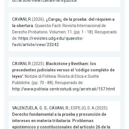
oc/article/view/cavani-ia-injustice
CAVANI, R.
(2026).
¿Carga¿ de la prueba: del réquiem a
la obertura
. Quaestio Facti: Revista Internacional de
Derecho Probatorio. Volumen: 11. (pp. 1 - 18). Recuperado
de:
https://revistes.udg.edu/quaestio-
facti/article/view/23242
CAVANI, R.
(2025).
Blackstone y Bentham: los
precedentes judiciales versus el 'código completo de
leyes'
. Notizie di Politeia: Rivista di Etica e Scelte
Pubbliche. (pp. 70 - 88). Recuperado de:
http://www.politeia-centrostudi.org/arretrati/157.html
VALENZUELA, G. S.
;
CAVANI, R.
; ESPEJO, S. A.(2025).
Derecho fundamental a la prueba y presunción de
intereses en materia tributaria: Problemas
epistémicos y constitucionales del artículo 26 de la