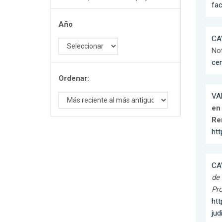
fac
Año
CA
Not
cen
Ordenar:
VA
en 
Re
htt
CA
de 
Pr
ht
ju