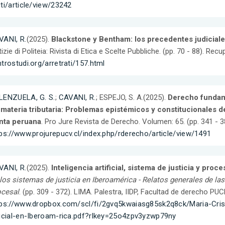
ti/article/view/23242
VANI, R.
(2025).
Blackstone y Bentham: los precedentes judiciale
izie di Politeia: Rivista di Etica e Scelte Pubbliche. (pp. 70 - 88). Rec
trostudi.org/arretrati/157.html
LENZUELA, G. S.
;
CAVANI, R.
; ESPEJO, S. A.(2025).
Derecho fundame
materia tributaria: Problemas epistémicos y constitucionales de
nta peruana
. Pro Jure Revista de Derecho. Volumen: 65. (pp. 341 - 
ps://www.projurepucv.cl/index.php/rderecho/article/view/1491
VANI, R.
(2025).
Inteligencia artificial, sistema de justicia y proc
los sistemas de justicia en Iberoamérica - Relatos generales de l
ocesal
. (pp. 309 - 372). LIMA. Palestra, IIDP, Facultad de derecho PU
tps://www.dropbox.com/scl/fi/2gvq5kwaiasg85sk2q8ck/Maria-Cri
dicial-en-Iberoam-rica.pdf?rlkey=25o4zpv3yzwp79ny