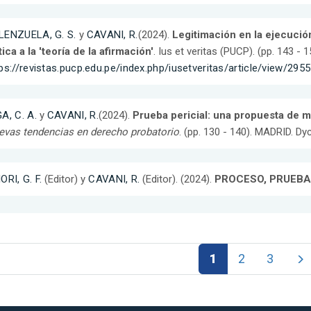
LENZUELA, G. S.
y
CAVANI, R.
(2024).
Legitimación en la ejecución,
tica a la 'teoría de la afirmación'
. Ius et veritas (PUCP). (pp. 143 -
ps://revistas.pucp.edu.pe/index.php/iusetveritas/article/view/295
A, C. A.
y
CAVANI, R.
(2024).
Prueba pericial: una propuesta de me
vas tendencias en derecho probatorio
. (pp. 130 - 140). MADRID. Dy
ORI, G. F.
(Editor) y
CAVANI, R.
(Editor). (2024).
PROCESO, PRUEBA
1
2
3