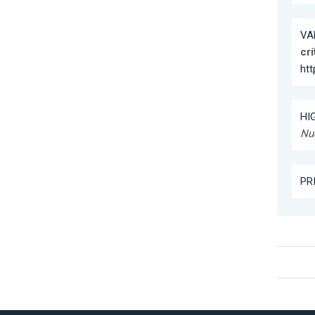
VA
crí
htt
HIG
Nue
PRI