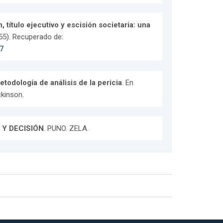
 título ejecutivo y escisión societaria: una
 155). Recuperado de:
57
todología de análisis de la pericia
. En
ckinson.
 Y DECISIÓN
. PUNO. ZELA.