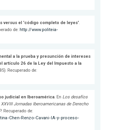
s versus el 'código completo de leyes'
.
uperado de:
http://www.politeia-
ntal a la prueba y presunción de intereses
l artículo 26 de la Ley del Impuesto a la
385). Recuperado de:
eso judicial en Iberoamérica
. En
Los desafíos
as XXVIII Jornadas Iberoamericanas de Derecho
CP. Recuperado de:
stina-Chen-Renzo-Cavani-IA-y-proceso-