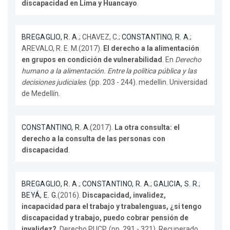
discapacidad en Lima y Huancayo
.
BREGAGLIO, R. A.
; CHAVEZ, C.;
CONSTANTINO, R. A.
;
AREVALO, R. E. M.(2017).
El derecho a la alimentación
en grupos en condición de vulnerabilidad
. En
Derecho
humano a la alimentación. Entre la política pública y las
decisiones judiciales
. (pp. 203 - 244). medellin. Universidad
de Medellín.
CONSTANTINO, R. A.
(2017).
La otra consulta: el
derecho a la consulta de las personas con
discapacidad
.
BREGAGLIO, R. A.
;
CONSTANTINO, R. A.
;
GALICIA, S. R.
;
BEYÁ, E. G.
(2016).
Discapacidad, invalidez,
incapacidad para el trabajo y trabalenguas, ¿si tengo
discapacidad y trabajo, puedo cobrar pensión de
invalidez?
. Derecho PUCP. (pp. 291 - 321). Recuperado