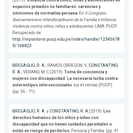
(2019).
Violencia contra niños, niñas y adolescentes en
espacios privados no familiares: carencias y
omisiones de normativa peruana
. En
II Congreso
Iberoamericano Interdisciplinario de la Familia e Infancia:
Violencia contra niños, niñas y adolescentes
. LIMA. PUCP.
Recuperado de:
http://repositorio.pucp.edu.pe/index/handle/12345678
9/168823
BREGAGLIO, R. A.
; RAMOS OBREGON, V.;
CONSTANTINO,
R. A.
; VERANO, M. C.(2019).
Toma de conciencia y
mujeres con discapacidad. La necesaria lucha contra
estereotipos interseccionales
. Ius et veritas (PUCP).
(pp. 56 - 71).
BREGAGLIO, R. A.
y
CONSTANTINO, R. A.
(2019).
Los
derechos humanos de los niños y niñas con
discapacidad que no tienen cuidados parentales o
están en riesgo de perderlos
. Persona y Familia. (pp. 41