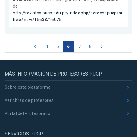
de:
http://revistas.pucp.edu.pe/index.php/derechopucp/ar
ticle/view/15638/16075
4
5
6
7
8
MÁS INFORMACIÓN DE PROFESORES PUCP
Sobre esta plataforma
Ver cifras de profesores
Portal del Profesorado
SERVICIOS PUCP