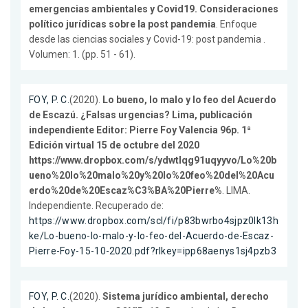
emergencias ambientales y Covid19. Consideraciones
político jurídicas sobre la post pandemia
. Enfoque
desde las ciencias sociales y Covid-19: post pandemia .
Volumen: 1. (pp. 51 - 61).
FOY, P. C.
(2020).
Lo bueno, lo malo y lo feo del Acuerdo
de Escazú. ¿Falsas urgencias? Lima, publicación
independiente Editor: Pierre Foy Valencia 96p. 1ª
Edición virtual 15 de octubre del 2020
https://www.dropbox.com/s/ydwtlqg91uqyyvo/Lo%20b
ueno%20lo%20malo%20y%20lo%20feo%20del%20Acu
erdo%20de%20Escaz%C3%BA%20Pierre%
. LIMA.
Independiente. Recuperado de:
https://www.dropbox.com/scl/fi/p83bwrbo4sjpz0lk13h
ke/Lo-bueno-lo-malo-y-lo-feo-del-Acuerdo-de-Escaz-
Pierre-Foy-15-10-2020.pdf?rlkey=ipp68aenys1sj4pzb3
FOY, P. C.
(2020).
Sistema jurídico ambiental, derecho