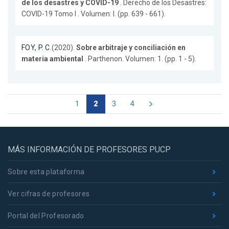
de los desastres y COVID-19
. Derecho de los Desastres:
COVID-19 Tomo I . Volumen: I. (pp. 639 - 661).
FOY, P. C.
(2020).
Sobre arbitraje y conciliación en
materia ambiental
. Parthenon. Volumen: 1. (pp. 1 - 5).
1
2
3
4
MÁS INFORMACIÓN DE PROFESORES PUCP
Sobre esta plataforma
Ver cifras de profesores
Portal del Profesorado