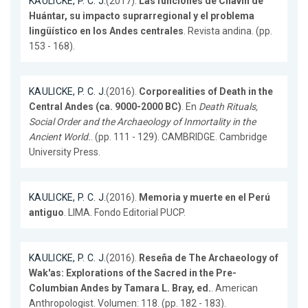
KAULICKE, P. C. J.
(2017).
Las funciones de Chavín de
Huántar, su impacto suprarregional y el problema
lingüístico en los Andes centrales
. Revista andina. (pp.
153 - 168).
KAULICKE, P. C. J.
(2016).
Corporealities of Death in the
Central Andes (ca. 9000-2000 BC)
. En
Death Rituals,
Social Order and the Archaeology of Inmortality in the
Ancient World.
. (pp. 111 - 129). CAMBRIDGE. Cambridge
University Press.
KAULICKE, P. C. J.
(2016).
Memoria y muerte en el Perú
antiguo
. LIMA. Fondo Editorial PUCP.
KAULICKE, P. C. J.
(2016).
Reseña de The Archaeology of
Wak'as: Explorations of the Sacred in the Pre-
Columbian Andes by Tamara L. Bray, ed.
. American
Anthropologist. Volumen: 118. (pp. 182 - 183).