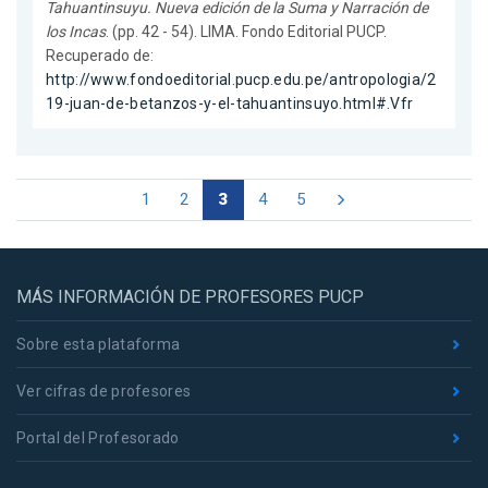
Tahuantinsuyu. Nueva edición de la Suma y Narración de
los Incas
. (pp. 42 - 54). LIMA. Fondo Editorial PUCP.
Recuperado de:
http://www.fondoeditorial.pucp.edu.pe/antropologia/2
19-juan-de-betanzos-y-el-tahuantinsuyo.html#.Vfr
1
2
3
4
5
MÁS INFORMACIÓN DE PROFESORES PUCP
Sobre esta plataforma
Ver cifras de profesores
Portal del Profesorado