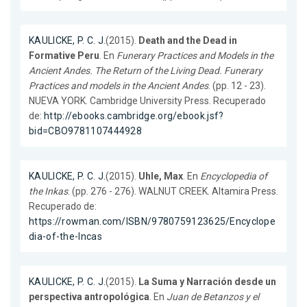
KAULICKE, P. C. J.
(2015).
Death and the Dead in
Formative Peru
. En
Funerary Practices and Models in the
Ancient Andes. The Return of the Living Dead. Funerary
Practices and models in the Ancient Andes
. (pp. 12 - 23).
NUEVA YORK. Cambridge University Press. Recuperado
de:
http://ebooks.cambridge.org/ebook.jsf?
bid=CBO9781107444928
KAULICKE, P. C. J.
(2015).
Uhle, Max
. En
Encyclopedia of
the Inkas
. (pp. 276 - 276). WALNUT CREEK. Altamira Press.
Recuperado de:
https://rowman.com/ISBN/9780759123625/Encyclope
dia-of-the-Incas
KAULICKE, P. C. J.
(2015).
La Suma y Narración desde un
perspectiva antropológica
. En
Juan de Betanzos y el