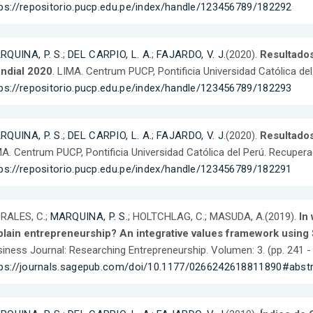
tps://repositorio.pucp.edu.pe/index/handle/123456789/182292
RQUINA, P. S.
;
DEL CARPIO, L. A.
;
FAJARDO, V. J.
(2020).
Resultados
ndial 2020
. LIMA. Centrum PUCP, Pontificia Universidad Católica de
tps://repositorio.pucp.edu.pe/index/handle/123456789/182293
RQUINA, P. S.
;
DEL CARPIO, L. A.
;
FAJARDO, V. J.
(2020).
Resultados
A. Centrum PUCP, Pontificia Universidad Católica del Perú. Recupera
tps://repositorio.pucp.edu.pe/index/handle/123456789/182291
RALES, C.;
MARQUINA, P. S.
; HOLTCHLAG, C.; MASUDA, A.(2019).
In
plain entrepreneurship? An integrative values framework using
iness Journal: Researching Entrepreneurship. Volumen: 3. (pp. 241 -
tps://journals.sagepub.com/doi/10.1177/0266242618811890#abst