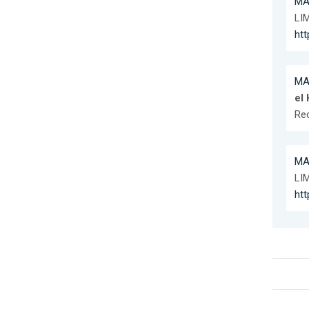
MA
LIM
ht
MA
el
Re
MA
LIM
ht