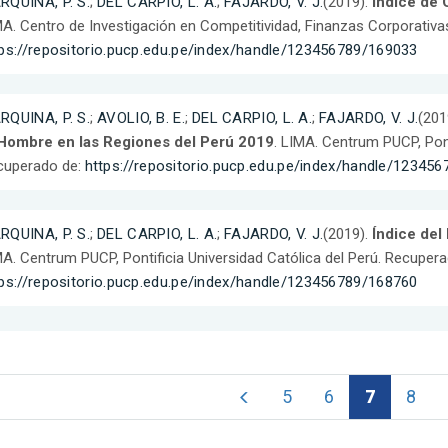
RQUINA, P. S.
;
DEL CARPIO, L. A.
;
FAJARDO, V. J.
(2019).
Índice de 
A. Centro de Investigación en Competitividad, Finanzas Corporativas
tps://repositorio.pucp.edu.pe/index/handle/123456789/169033
RQUINA, P. S.
;
AVOLIO, B. E.
;
DEL CARPIO, L. A.
;
FAJARDO, V. J.
(201
 Hombre en las Regiones del Perú 2019
. LIMA. Centrum PUCP, Pont
cuperado de:
https://repositorio.pucp.edu.pe/index/handle/12345
RQUINA, P. S.
;
DEL CARPIO, L. A.
;
FAJARDO, V. J.
(2019).
Índice del
A. Centrum PUCP, Pontificia Universidad Católica del Perú. Recupera
tps://repositorio.pucp.edu.pe/index/handle/123456789/168760
5
6
7
8