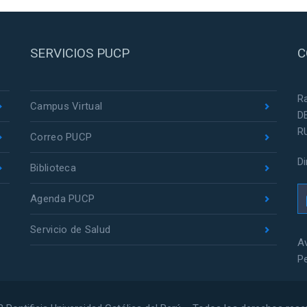
SERVICIOS PUCP
C
R
Campus Virtual
D
R
Correo PUCP
D
Biblioteca
Agenda PUCP
Servicio de Salud
Av
P