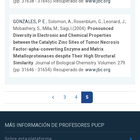
(pp. 31638 - 31645). Recuperado de:
www.jbc.org
GONZALES, P. E.
; Solomon, A.; Rosenblum, G.; Leonard, J.;
Mobashery, S.; Milla, M.; Sagi, I.(2004).
Pronounced
Diversity in Electronic and Chemical Properties
between the Catalytic Zinc Sites of Tumor Necrosis
Factor-apha-converting Enzyme and Matrix
Metalloproteinases despite Their High Structural
Similarity
. Journal of Biological Chemistry. Volumen: 279.
(pp. 31646 - 31654). Recuperado de:
www.jbc.org
3
4
5
MÁS INFORMACIÓN DE PROFESORES PUCP
Sobre esta plataforma