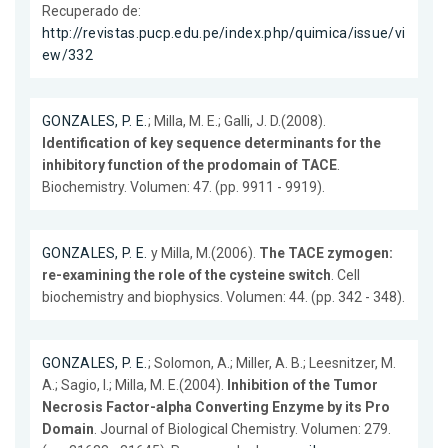
Recuperado de:
http://revistas.pucp.edu.pe/index.php/quimica/issue/vi
ew/332
GONZALES, P. E.
; Milla, M. E.; Galli, J. D.(2008).
Identification of key sequence determinants for the
inhibitory function of the prodomain of TACE
.
Biochemistry. Volumen: 47. (pp. 9911 - 9919).
GONZALES, P. E.
y Milla, M.(2006).
The TACE zymogen:
re-examining the role of the cysteine switch
. Cell
biochemistry and biophysics. Volumen: 44. (pp. 342 - 348).
GONZALES, P. E.
; Solomon, A.; Miller, A. B.; Leesnitzer, M.
A.; Sagio, I.; Milla, M. E.(2004).
Inhibition of the Tumor
Necrosis Factor-alpha Converting Enzyme by its Pro
Domain
. Journal of Biological Chemistry. Volumen: 279.