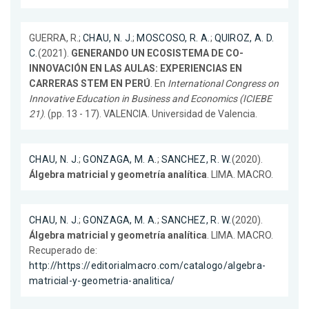
GUERRA, R.;
CHAU, N. J.
;
MOSCOSO, R. A.
;
QUIROZ, A. D.
C.
(2021).
GENERANDO UN ECOSISTEMA DE CO-
INNOVACIÓN EN LAS AULAS: EXPERIENCIAS EN
CARRERAS STEM EN PERÚ
. En
International Congress on
Innovative Education in Business and Economics (ICIEBE
21)
. (pp. 13 - 17). VALENCIA. Universidad de Valencia.
CHAU, N. J.
;
GONZAGA, M. A.
;
SANCHEZ, R. W.
(2020).
Álgebra matricial y geometría analítica
. LIMA. MACRO.
CHAU, N. J.
;
GONZAGA, M. A.
;
SANCHEZ, R. W.
(2020).
Álgebra matricial y geometría analítica
. LIMA. MACRO.
Recuperado de:
http://https://editorialmacro.com/catalogo/algebra-
matricial-y-geometria-analitica/