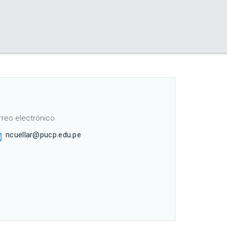
rreo electrónico
ncuellar@pucp.edu.pe